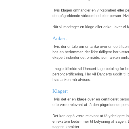
Hvis klagen omhandler en virksomhed eller p
den pågældende virksomhed eller person. Hvis
Når vi modtager en klage eller anke, laver vi 
Anker:
Hvis der er tale om en
anke
over en certificer
hos en bedømmer, der ikke tidligere har været
ekspert indenfor det område, som anken omha
I nogle tilfælde vil Dancert tage betaling for
personcertificering. Her vil Dancerts udgift til
hvis anken må afvises.
Klager:
Hvis det er en
klage
over en certificeret perso
ofte være relevant at få den pågældende per
Det kan også være relevant at få yderligere inf
en ekstern bedømmer til belysning af sagen. D
sagens karakter.