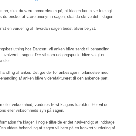
erson, skal du være opmærksom på, at klagen kan blive forelagt
 du ønsker at være anonym i sagen, skal du skrive det i klagen.
først en vurdering af, hvordan sagen bedst bliver belyst.
ingsbeslutning hos Dancert, vil anken blive sendt til behandling
 involveret i sagen. Der vil som udgangspunkt blive valgt en
ndler.
 behandling af anker. Det gælder for ankesager i forbindelse med
 behandling af anken blive viderefaktureret til den ankende part,
n eller virksomhed, vurderes først klagens karakter. Her vil det
sons eller virksomheds syn på sagen.
ormation fra klager. I nogle tilfælde er det nødvendigt at inddrage
en videre behandling af sagen vil bero på en konkret vurdering af