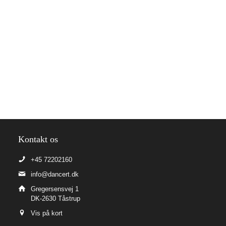
Kontakt os
+45 72202160
info@dancert.dk
Gregersensvej 1
DK-2630 Tåstrup
Vis på kort