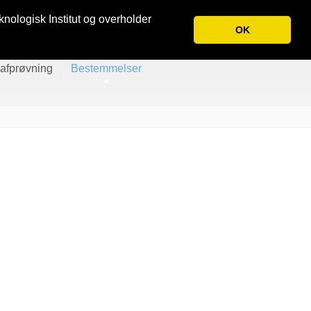
English
Tilmeld nyhedsbrev
knologisk Institut og overholder
OK
eafprøvning
Bestemmelser