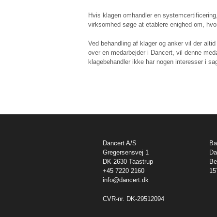
Hvis klagen omhandler en systemcertificering
virksomhed søge at etablere enighed om, hvor
Ved behandling af klager og anker vil der alti
over en medarbejder i Dancert, vil denne meda
klagebehandler ikke har nogen interesser i sa
Dancert A/S
Ba
Gregersensvej 1
Da
DK-2630 Taastrup
Be
+45 7220 2160
15
info@dancert.dk
CVR-nr. DK-29512094