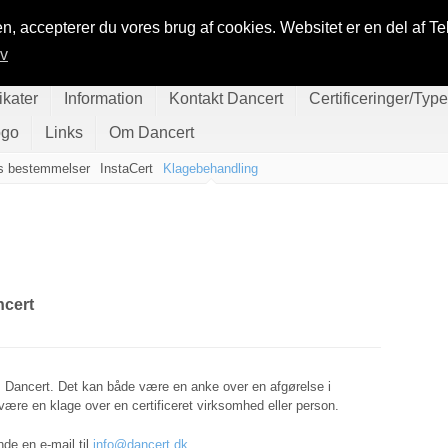
n, accepterer du vores brug af cookies. Websitet er en del af Te
iv
ikater
Information
Kontakt Dancert
Certificeringer/Typ
ogo
Links
Om Dancert
s bestemmelser
InstaCert
Klagebehandling
ncert
hos Dancert. Det kan både være en anke over en afgørelse i
 være en klage over en certificeret virksomhed eller person.
nde en e-mail til
info@dancert.dk
.