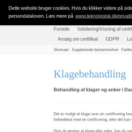
Dette website bruger cookies. Hvis du klikker videre på side
persondataloven. Læs mere på
www.teknologisk.dk/privatl
Forside
Validering/Visning af certif
Ansøg om certifikat
GDPR
L
Skemaer
Supplerende bestemmelser
Fælle
Klagebehandling
Behandling af klager og anker i Da
Det er muligt at klage over en certificering 
forbindelse med en certificering, eller det kan
Hvis du ønsker at klage eller anke, kan du se