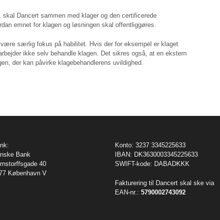
, skal Dancert sammen med klager og den certificerede
dan emnet for klagen og løsningen skal offentliggøres.
d være særlig fokus på habilitet. Hvis der for eksempel er klaget
rbejder ikke selv behandle klagen. Det sikres også, at en ekstern
gen, der kan påvirke klagebehandlerens uvildighed.
nk:
Konto: 3237 3345225633
nske Bank
IBAN: DK3630003345225633
rnstorffsgade 40
SWIFT-kode: DABADKKK
77 København V
Fakturering til Dancert skal ske via
EAN-nr.:
5790002743092