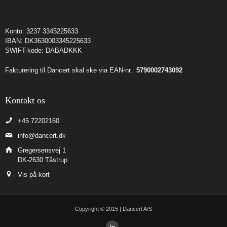
Konto: 3237 3345225633
IBAN: DK3630003345225633
SWIFT-kode: DABADKKK
Fakturering til Dancert skal ske via EAN-nr.:
5790002743092
Kontakt os
+45 72202160
info@dancert.dk
Gregersensvej 1
DK-2630 Tåstrup
Vis på kort
Copyright © 2015 | Dancert A/S