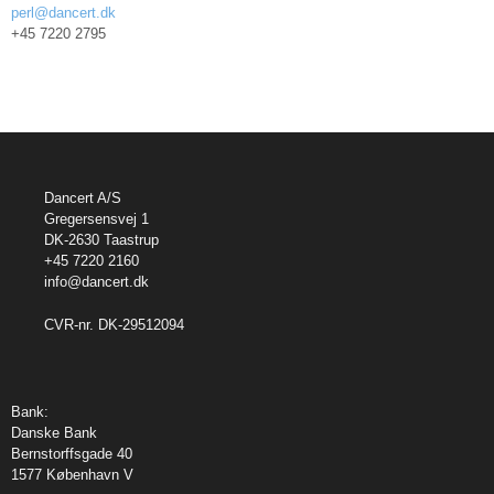
perl@dancert.dk
+45 7220 2795
Dancert A/S
Gregersensvej 1
DK-2630 Taastrup
+45 7220 2160
info@dancert.dk
CVR-nr. DK-29512094
Bank:
Danske Bank
Bernstorffsgade 40
1577 København V