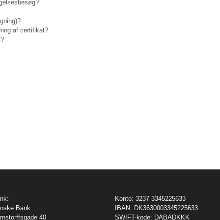
tagelsesbesøg?
gning)?
ng af certifikat?
t?
nk:
Konto: 3237 3345225633
nske Bank
IBAN: DK3630003345225633
rnstorffsgade 40
SWIFT-kode: DABADKKK