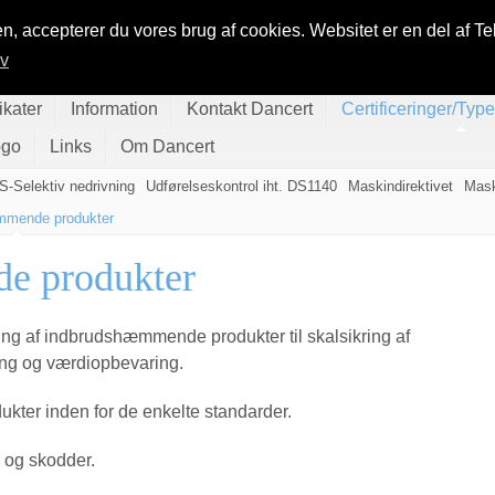
n, accepterer du vores brug af cookies. Websitet er en del af Te
iv
ikater
Information
Kontakt Dancert
Certificeringer/Typ
ogo
Links
Om Dancert
S-Selektiv nedrivning
Udførelseskontrol iht. DS1140
Maskindirektivet
Mask
mmende produkter
e produkter
ering af indbrudshæmmende produkter til skalsikring af
ring og værdiopbevaring.
ukter inden for de enkelte standarder.
e og skodder.