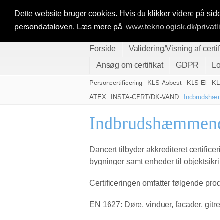
Dette website bruger cookies. Hvis du klikker videre på side
persondataloven. Læs mere på
www.teknologisk.dk/privatl
Forside
Validering/Visning af certif
Ansøg om certifikat
GDPR
L
Personcertificering
KLS-Asbest
KLS-El
KL
ATEX
INSTA-CERT/DK-VAND
Indbrudshæ
Indbrudshæmmend
Dancert tilbyder akkrediteret certific
bygninger samt enheder til objektsik
Certificeringen omfatter følgende prod
EN 1627: Døre, vinduer, facader, gitr