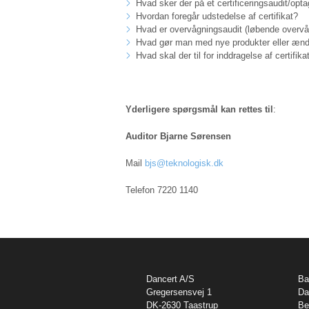
Hvad sker der på et certificeringsaudit/op
Hvordan foregår udstedelse af certifikat?
Hvad er overvågningsaudit (løbende overvå
Hvad gør man med nye produkter eller ændri
Hvad skal der til for inddragelse af certifika
Yderligere spørgsmål kan rettes til
:
Auditor Bjarne Sørensen
Mail
bjs@teknologisk.dk
Telefon 7220 1140
Dancert A/S
Ba
Gregersensvej 1
Da
DK-2630 Taastrup
Be