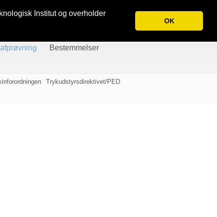
English
Tilmeld nyhedsbrev
knologisk Institut og overholder
OK
eafprøvning
Bestemmelser
inforordningen
Trykudstyrsdirektivet/PED