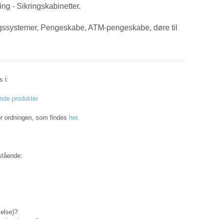
ng - Sikringskabinetter.
ssystemer, Pengeskabe, ATM-pengeskabe, døre til
 i:
nde produkter
r ordningen, som findes
her
.
nstående:
else)?